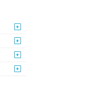
+
+
+
+