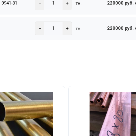
−
+
 9941-81
220000 руб. /
тн.
−
+
220000 руб. /
тн.