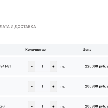
ЛАТА И ДОСТАВКА
Количество
Цена
−
+
941-81
220000 руб. /
тн.
−
+
208900 руб. /
тн.
−
+
сия
208900 руб. /
тн.