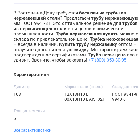
В Ростове-на-Дону требуются
бесшовные трубы из
нержавеющей стали
? Предлагаем
трубу нержавеющу
мм ГОСТ 9941-81. Это оптимальное решение для
трубоп
из нержавеющей стали
в пищевой и химической
промышленности.
Труба нержавеющая купить
можно с
склада по привлекательной цене.
Трубка нержавеюща
– всегда в наличии.
Купить трубу нержавейку
оптом –
получите дополнительную скидку. Мы гарантируем каче
подтвержденное сертификатами.
Труба нерж цена
вас 
удивит. Звоните, чтобы заказать!
+7 (800) 350-80-95
Характеристики
Диаметр
Марка стали (сталь)
Стандарт кач
108
12Х18Н10Т,
ГОСТ 9941-8
08Х18Н10Т, AISI 321
9940-81
Толщина стенки
6
Все характеристики